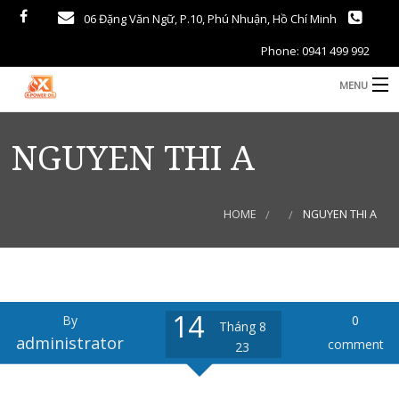
06 Đặng Văn Ngữ, P.10, Phú Nhuận, Hồ Chí Minh
Phone: 0941 499 992
MENU
TRANG CHỦ
NGUYEN THI A
GIỚI THIỆU
PHÂN BÓN
HOME
NGUYEN THI A
NÔNG SẢN
DẦU NHỜN – KHI ĐỐT
14
By
0
TIN TỨC THỊ TRƯỜNG
Tháng 8
administrator
comment
23
LIÊN HỆ