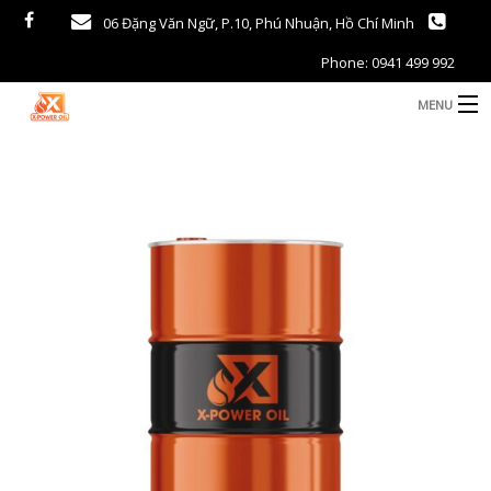
06 Đặng Văn Ngữ, P.10, Phú Nhuận, Hồ Chí Minh
Phone: 0941 499 992
MENU
TRANG CHỦ
GIỚI THIỆU
PHÂN BÓN
NÔNG SẢN
DẦU NHỜN – KHI ĐỐT
TIN TỨC THỊ TRƯỜNG
LIÊN HỆ