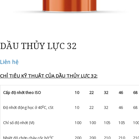
DẦU THỦY LỰC 32
Liên hệ
CHỈ TIÊU KỸ THUẬT CỦA DẦU THỦY LỰC 32:
Cấp độ nhớt theo ISO
10
22
32
46
68
0
Độ nhớt động học ở 40
C, cSt
10
22
32
46
68
Chỉ số độ nhớt (VI)
100
100
105
105
10
0
Nhiệt độ chớp cháy cốc hở,
C
200
200
210
210
21