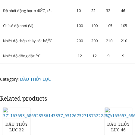
0
Độ nhớt động học ở 40
C, cSt
10
22
32
46
Chỉ số độ nhớt (VI)
100
100
105
105
0
Nhiệt độ chớp cháy cốc hở,
C
200
200
210
210
0
Nhiệt độ đông đặc,
C
-12
-12
-9
-9
Category:
DẦU THỦY LỰC
Related products
DẦU THỦY
DẦU THỦY
LỰC 32
LỰC 46