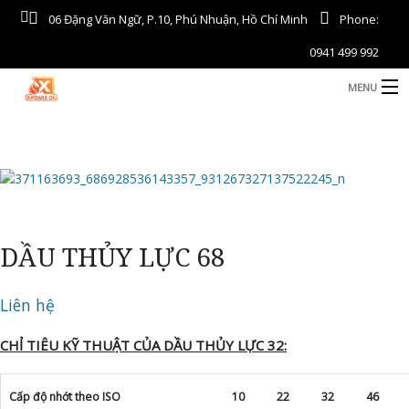
06 Đặng Văn Ngữ, P.10, Phú Nhuận, Hồ Chí Minh
Phone:
0941 499 992
MENU
TRANG CHỦ
GIỚI THIỆU
PHÂN BÓN
DẦU THỦY LỰC 68
NÔNG SẢN
DẦU NHỜN – KHI ĐỐT
Liên hệ
TIN TỨC THỊ TRƯỜNG
CHỈ TIÊU KỸ THUẬT CỦA DẦU THỦY LỰC 32:
LIÊN HỆ
Cấp độ nhớt theo ISO
10
22
32
46